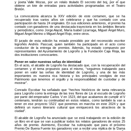
y poeta Valle Mozas, por un relato titulado El secreto del boj, por el que
obtiene un lote de entradas para actividades programadas en el Teatro
Bretón.
La convocatoria alcanza la XXV edición de este certamen, que se ha
recuperado tras varios años sin celebrarse y que ha contado con una
participación de hasta 24 originales. En sus ediciones anteriores, el premio ha
contado con ganadores de una destacada trayectoria en los ámbitos literario
y periodístico, como Jorge Alacid, María Isabel Lizarraga, Miguel Ángel Muro,
Miguel Ángel Merino o Miguel Ángel Rojo, entre otros.
El jurado de esta edición ha estado presidido por del reconocido escritor
logroñés Andrés Pascual, quien también ha participado en el acto como
conductor de la entrega de premios. Además, ha estado compuesto por
representantes del Ayuntamiento de Logroño y la Fundación Caja Rioja, las
dos instituciones convocantes.
Poner en valor nuestras señas de identidad
En el acto, el alcalde de Logroño ha destacado que, con la recuperación del
certamen y el tema propuesto para el mismo, “seguimos trabajando para
poner en valor las señas de identidad de Logroño, y una de las más
importantes es nuestra rica historia y los principales vestigios de ese
Patrimonio que tenemos el orgullo y la responsabilidad de custodiar y de
mostrar”.
Conrado Escobar ha señalado que “hechos históricos de tanta relevancia
para Logroño como la entrega de las tres flores de Lis al escudo de Logroño
por parte del emperador Carlos V en 1523, del que acabamos de cumplir el V
centenario, tendrán su continuidad en estos relatos, como también la van a
tener en ese proyecto ‘1521’ que ponemos en marcha en este 2024 y que
definirá un nuevo itinerario cultural que enriquecerá los atractivos de la
ciudad”.
El alcalde de Logroño ha anunciado que se está trabajando en la edición de
un libro en el que se van a publicar todos los relatos ganadores de estos 25
años de premio. Asimismo, Escobar ha subrayado que para el próximo
Premio De Buena Fuente los ganadores van a recibir una réplica de la ‘Dama