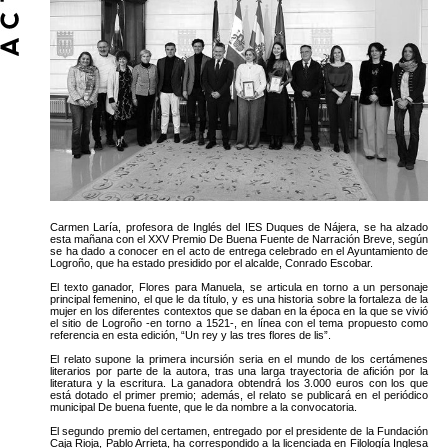
Carmen Laría, profesora de Inglés del IES Duques de Nájera, se ha alzado
esta mañana con el XXV Premio De Buena Fuente de Narración Breve, según
se ha dado a conocer en el acto de entrega celebrado en el Ayuntamiento de
Logroño, que ha estado presidido por el alcalde, Conrado Escobar.
El texto ganador, Flores para Manuela, se articula en torno a un personaje
principal femenino, el que le da título, y es una historia sobre la fortaleza de la
mujer en los diferentes contextos que se daban en la época en la que se vivió
el sitio de Logroño -en torno a 1521-, en línea con el tema propuesto como
referencia en esta edición, “Un rey y las tres flores de lis”.
El relato supone la primera incursión seria en el mundo de los certámenes
literarios por parte de la autora, tras una larga trayectoria de afición por la
literatura y la escritura. La ganadora obtendrá los 3.000 euros con los que
está dotado el primer premio; además, el relato se publicará en el periódico
municipal De buena fuente, que le da nombre a la convocatoria.
El segundo premio del certamen, entregado por el presidente de la Fundación
Caja Rioja, Pablo Arrieta, ha correspondido a la licenciada en Filología Inglesa