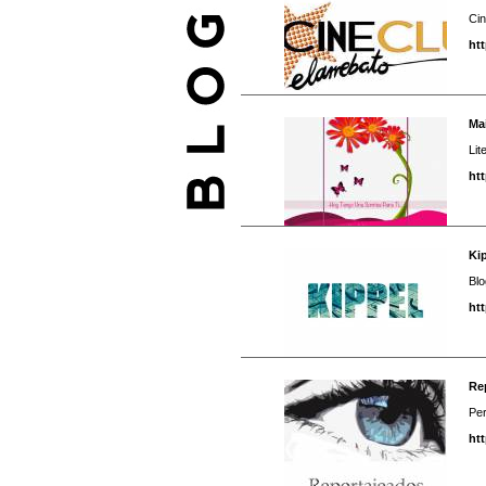
Ci
ht
Ma
Lit
ht
Ki
Blo
htt
Re
Pe
ht