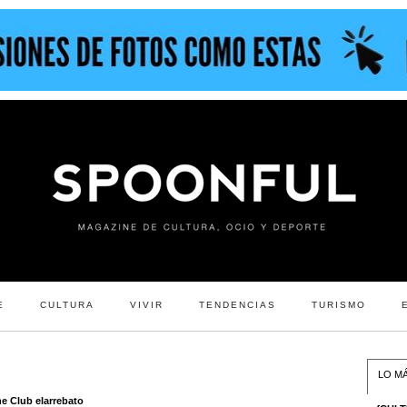
E
CULTURA
VIVIR
TENDENCIAS
TURISMO
LO MÁ
ne Club elarrebato