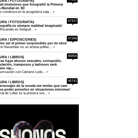
URA / FOTOGRAFíA}
cial misterioso que fotografió la Primera
a Mundial en 3D
to comienza en la acogedora sala... +
47427
URA / FOTOGRAFíA}
tografía es siempre realidad imaginada'
Rocandio es fotógraf... +
47346
URA / EXPOSICIONES}
ito ser el primer sorprendido por mi obra'
o Navaridas es un artista polifac... +
46804
URA / LIBROS}
ras haya abusos sexuales, corrupción,
lación, tramposos y ladrones será
rio rep...
versación con Cipriano Lodo... +
46741
URA / LIBROS}
ersonajes de la novela me tenían que caer
ra poder ponerlos en situaciones extremas'
eral de Lolita' es la primera nov... +