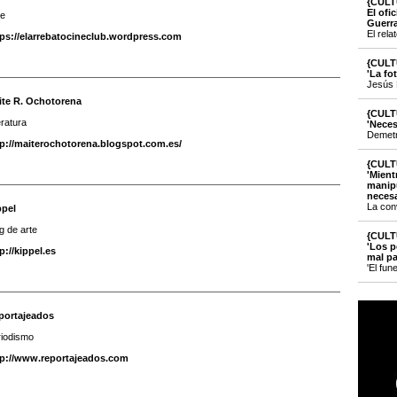
{CULT
El ofi
ne
Guerr
El rela
tps://elarrebatocineclub.wordpress.com
{CULT
'La fo
Jesús 
ite R. Ochotorena
{CULT
eratura
'Neces
Demetri
tp://maiterochotorena.blogspot.com.es/
{CULT
'Mient
manipu
necesa
La con
ppel
g de arte
{CULT
'Los p
p://kippel.es
mal pa
'El fun
portajeados
riodismo
tp://www.reportajeados.com