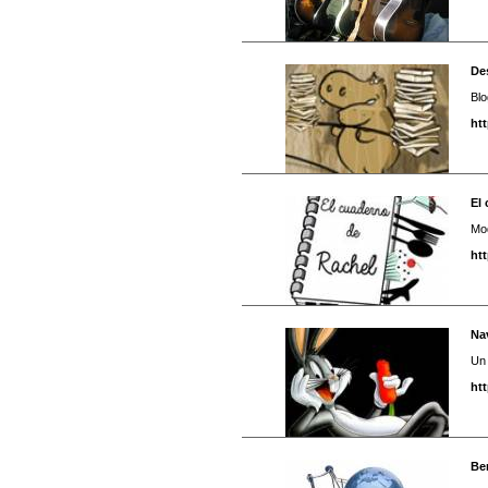
De
Blo
ht
El
Mod
ht
Na
Un 
ht
Be