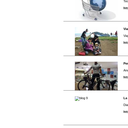
Tec
ht
Via
Via
ht
Pe
And
ht
La
Dia
ht