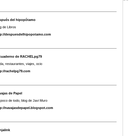
spués del hipopótamo
g de Libros
tp://despuesdelhipopotamo.com
 cuaderno de RACHELpg79
a, restaurantes, viajes, ocio
tp://rachelpg79.com
vajas de Papel
poco de todo, blog de Javi Muro
tp://navajasdepapel.blogspot.com
njalink