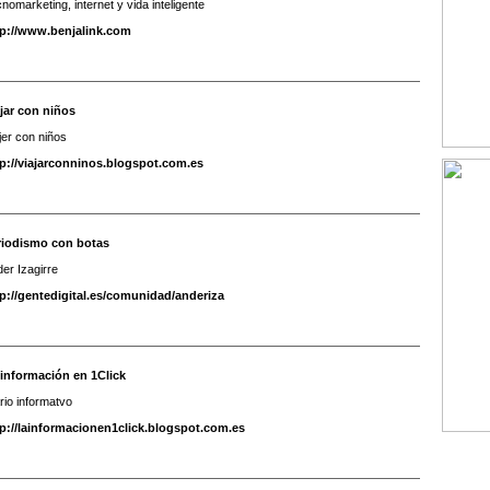
nomarketing, internet y vida inteligente
tp://www.benjalink.com
jar con niños
jer con niños
tp://viajarconninos.blogspot.com.es
riodismo con botas
er Izagirre
tp://gentedigital.es/comunidad/anderiza
 información en 1Click
rio informatvo
tp://lainformacionen1click.blogspot.com.es