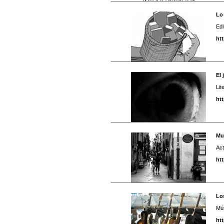
Lo
Edi
ht
El 
Lit
ht
Mu
Act
ht
Los
Mú
ht