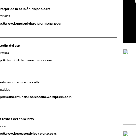
 mejor de la edición riojana.com
toriales
tp://www.lomejordelaedicionriojana.com
jardín del sur
eratura
tp://eljardindelsur.wordpress.com
ndo mundano en la calle
ualidad
tp://mundomundanoenlacalle.wordpress.com
 restos del concierto
sica
tp://www.losrestosdelconcierto.com